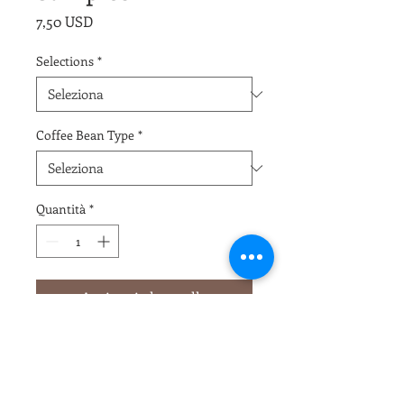
Prezzo
7,50 USD
Selections
*
Coffee Bean Type
*
Quantità
*
Aggiungi al carrello
4oz (113g) sample 
bagCertification: Organic